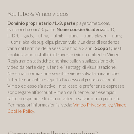
YouTube & Vimeo videos
Dominio proprietario /1.-3. parte
player.vimeo.com,
f.vimeocdn.com / 3. parte
Nome cookie/Scadenza
UID,
UIDR, __gads, __utma, __utmb, __utmc, __utmt_player, __utmv,
__utmz, aka_debug, clips, player, vuid. / La data di scadenza
varia dal termine della sessione fino a 2 anni.
Scopo
Questi
cookies sono installati attraverso i video embed di Vimeo.
Registrano statistiche anonime sulla visualizzazione dei
video da parte degli utenti e i settaggi di visualizzazione.
Nessuna informazione sensibile viene salvata a mano che
l’utente non abbia eseguito l’accesso al proprio account
Vimeo ed esso sia attivo. In tal caso le preferenze espresse
sono legate all’account Vimeo dell’utente, per esempio il
fatto di esprimere like su un video o salvarlo tra i preferiti.
Per maggiori informazioni si veda:
Vimeo Privacy policy
,
Vimeo
Cookie Policy
.