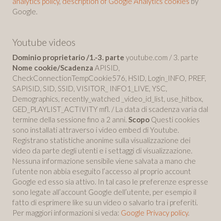
analytics policy
,
description of Google Analytics cookies
by
Google.
Youtube videos
Dominio proprietario /1.-3. parte
youtube.com / 3. parte
Nome cookie/Scadenza
APISID,
CheckConnectionTempCookie576, HSID, Login_INFO, PREF,
SAPISID, SID, SSID, VISITOR_ INFO1_LIVE, YSC,
Demographics, recently_watched _video_id_list, use_hitbox,
GED_PLAYLIST_ACTIVITY mfl. / La data di scadenza varia dal
termine della sessione fino a 2 anni.
Scopo
Questi cookies
sono installati attraverso i video embed di Youtube.
Registrano statistiche anonime sulla visualizzazione dei
video da parte degli utenti e i settaggi di visualizzazione.
Nessuna informazione sensibile viene salvata a mano che
l’utente non abbia eseguito l’accesso al proprio account
Google ed esso sia attivo. In tal caso le preferenze espresse
sono legate all’account Google dell’utente, per esempio il
fatto di esprimere like su un video o salvarlo tra i preferiti.
Per maggiori informazioni si veda:
Google Privacy policy
.