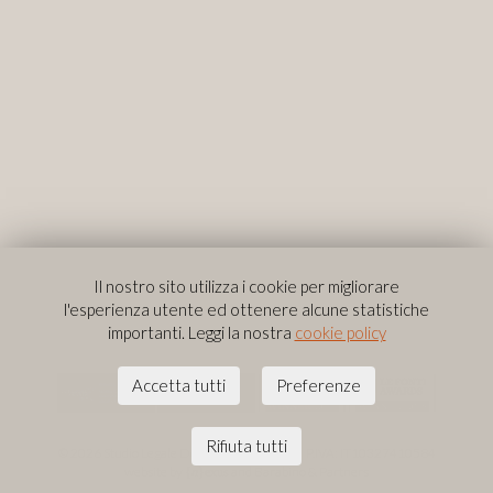
Il nostro sito utilizza i cookie per migliorare
l'esperienza utente ed ottenere alcune statistiche
importanti. Leggi la nostra
cookie policy
Accetta tutti
Preferenze
Privacy & Policy
Rifiuta tutti
© 2026 Studio Legale Donativi e Associati
|
P.IVA: IT10327410584
website by
and
Barabino & Partners
{
n
}exus