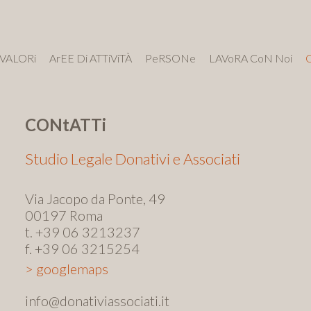
VALORi
ArEE Di ATTiViTÀ
PeRSONe
LAVoRA CoN Noi
CONtATTi
Studio Legale Donativi e Associati
Via Jacopo da Ponte, 49
00197 Roma
t.
+39 06 3213237
f. +39 06 3215254
> googlemaps
info@donativiassociati.it