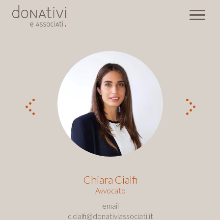
Chiara Cialfi
Avvocato
email
c.cialfi@donativiassociati.it