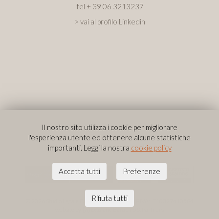
tel
+ 39 06 3213237
> vai al profilo Linkedin
Il nostro sito utilizza i cookie per migliorare
l'esperienza utente ed ottenere alcune statistiche
importanti. Leggi la nostra
cookie policy
Accetta tutti
Preferenze
Privacy & Policy
Rifiuta tutti
© 2026 Studio Legale Donativi e Associati
|
P.IVA: IT10327410584
website by
and
Barabino & Partners
{
n
}exus