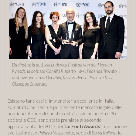
Da sinstra: la dott.ssa Ludovica Freifrau von der Heyden-
Rynsch, la dott.ssa Camilla Ruperto, l’avv. Federica Trovato, il
prof. avv. Vincenzo Donativi, l’avv. Federica Piraino e l’avv.
Giuseppe Salsarulo.
Esistono tanti casi di imprenditoria eccellente in Italia,
sopratutto nel sempre più crescente mercato legale delle
boutique. Alcune di queste realtà, assieme ad oltre 30
società e CEO, sono state premiate al secondo
appuntamento del 2017 dei “
Le Fonti Awards
“, premiazione
svoltasi presso
Palazzo Mezzanotte
, sede di
Borsa Italiana
, lo