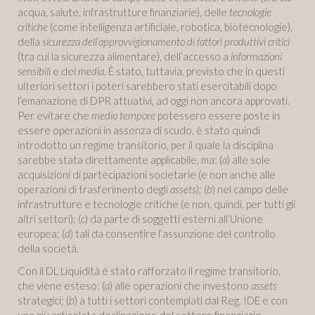
acqua, salute, infrastrutture finanziarie), delle
tecnologie
critiche
(come intelligenza artificiale, robotica, biotecnologie),
della
sicurezza dell’approvvigionamento di fattori produttivi critici
(tra cui la sicurezza alimentare), dell’accesso a
informazioni
sensibili
e dei
media
. È stato, tuttavia, previsto che in questi
ulteriori settori i poteri sarebbero stati esercitabili dopo
l’emanazione di DPR attuativi, ad oggi non ancora approvati.
Per evitare che
medio tempore
potessero essere poste in
essere operazioni in assenza di scudo, è stato quindi
introdotto un regime transitorio, per il quale la disciplina
sarebbe stata direttamente applicabile, ma: (
a
) alle sole
acquisizioni di partecipazioni societarie (e non anche alle
operazioni di trasferimento degli
assets
); (
b
) nel campo delle
infrastrutture e tecnologie critiche (e non, quindi, per tutti gli
altri settori); (
c
) da parte di soggetti esterni all’Unione
europea; (
d
) tali da consentire l’assunzione del controllo
della società.
Con il DL Liquidità è stato rafforzato il regime transitorio,
che viene esteso: (
a
) alle operazioni che investono
assets
strategici; (
b
) a tutti i settori contemplati dal Reg. IDE e con
una più articolata declinazione del settore finanziario,