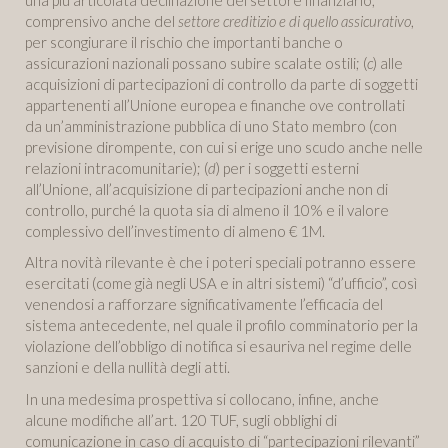
comprensivo anche del
settore creditizio e di quello assicurativo
,
per scongiurare il rischio che importanti banche o
assicurazioni nazionali possano subire scalate ostili; (
c
) alle
acquisizioni di partecipazioni di controllo da parte di soggetti
appartenenti all’Unione europea e finanche ove controllati
da un’amministrazione pubblica di uno Stato membro (con
previsione dirompente, con cui si erige uno scudo anche nelle
relazioni intracomunitarie); (
d
) per i soggetti esterni
all’Unione, all’acquisizione di partecipazioni anche non di
controllo, purché la quota sia di almeno il 10% e il valore
complessivo dell’investimento di almeno € 1M.
Altra novità rilevante è che i poteri speciali potranno essere
esercitati (come già negli USA e in altri sistemi) “d’ufficio”, così
venendosi a rafforzare significativamente l’efficacia del
sistema antecedente, nel quale il profilo comminatorio per la
violazione dell’obbligo di notifica si esauriva nel regime delle
sanzioni e della nullità degli atti.
In una medesima prospettiva si collocano, infine, anche
alcune modifiche all’art. 120 TUF, sugli obblighi di
comunicazione in caso di acquisto di “partecipazioni rilevanti”