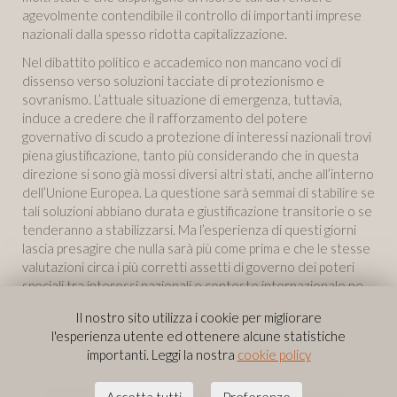
agevolmente contendibile il controllo di importanti imprese
nazionali dalla spesso ridotta capitalizzazione.
Nel dibattito politico e accademico non mancano voci di
dissenso verso soluzioni tacciate di protezionismo e
sovranismo. L’attuale situazione di emergenza, tuttavia,
induce a credere che il rafforzamento del potere
governativo di scudo a protezione di interessi nazionali trovi
piena giustificazione, tanto più considerando che in questa
direzione si sono già mossi diversi altri stati, anche all’interno
dell’Unione Europea. La questione sarà semmai di stabilire se
tali soluzioni abbiano durata e giustificazione transitorie o se
tenderanno a stabilizzarsi. Ma l’esperienza di questi giorni
lascia presagire che nulla sarà più come prima e che le stesse
valutazioni circa i più corretti assetti di governo dei poteri
speciali tra interessi nazionali e contesto internazionale ne
saranno influenzate.
Il nostro sito utilizza i cookie per migliorare
Donativi-GPriformaCOVID19
l'esperienza utente ed ottenere alcune statistiche
importanti. Leggi la nostra
cookie policy