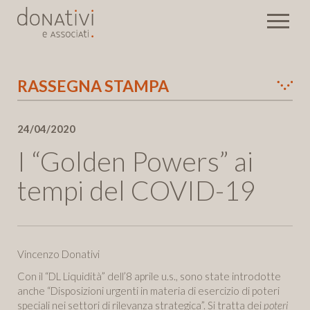
RASSEGNA STAMPA
Eventi
24/04/2020
Newsletter
I “Golden Powers” ai
Invia
tempi del COVID-19
Vincenzo Donativi
Con il “DL Liquidità” dell’8 aprile u.s., sono state introdotte
anche “Disposizioni urgenti in materia di esercizio di poteri
speciali nei settori di rilevanza strategica”. Si tratta dei
poteri