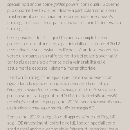
speciali
, noti anche come
golden powers
, con i quali il Governo
può opporre il veto o subordinare a particolari condizioni il
trasferimento o il cambiamento di destinazione di
assets
strategici o l’acquisto di partecipazioni in società di rilevanza
strategica.
Le disposizioni del DL Liquidità vanno a completare un
processo riformatore che, a partire dalla disciplina del 2012
e con diverse successive modifiche, si è andato evolvendo
verso un progressivo rafforzamento dei poteri governativi,
tanto più essenziale a fronte della vulnerabilità cui è
attualmente esposto il sistema imprenditoriale.
I settori “strategici” nei quali quei poteri sono esercitabili
riguardano la
difesa
e la
sicurezza nazionale
, da un lato, e
l’
energia
, i
trasporti
e le
comunicazioni
, dall’altro. Al secondo
gruppo sono stati aggiunti, nel 2017, i
settori ad alta intensità
tecnologica
e al primo gruppo, nel 2019, i
servizi di comunicazione
elettronica a banda larga basati sulla tecnologia 5G
.
Sempre nel 2019, a seguito dell’approvazione del Reg. UE
sugli IDE (investimenti esteri diretti), i poteri speciali sono
stati estesi anche al campo delle
infrastrutture critiche
(tra cui