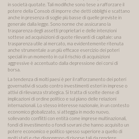
in società quotate. Tali modifiche sono tese a rafforzare il
potere della Consob di imporre che detti obblighi e scattano
anche in presenza di soglie più basse di quelle previste in
generale dalla legge. Sono norme che assicurano la
trasparenza degli assetti proprietari e delle intenzioni
sottese ad acquisizioni di quote rilevanti di capitale: una
trasparenza utile al mercato, ma evidentemente ritenuta
anche strumentale a un più efficace esercizio dei poteri
speciali in un momento in cui il rischio di acquisizioni
aggressive è accentuato dalla depressione dei corsi di
borsa.
La tendenza di molti paesi è per il rafforzamento dei poteri
governativi di scudo contro investimenti esteri in imprese o
attivi di rilevanza strategica. Si tratta di scelte dense di
implicazioni di ordine politico e sul piano delle relazioni
internazionali. Lo stesso interesse nazionale, in un contesto
economico globalizzato, si atteggia in modo nuovo,
sollevando conflitti con entità come imprese multinazionali,
fondi di investimento o fondi sovrani che hanno acquisito un
potere economico e politico spesso superiore a quello di
molti stati e che dispongono di risorse tali da rendere