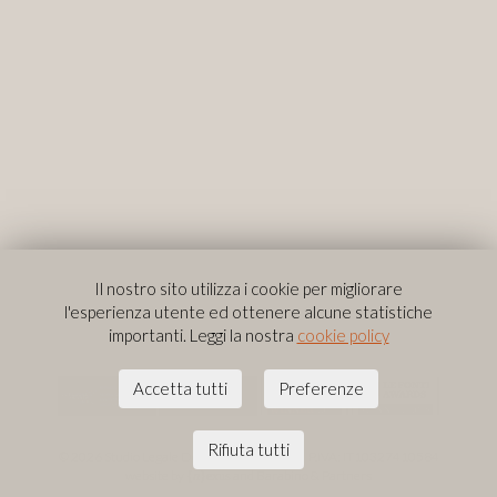
Il nostro sito utilizza i cookie per migliorare
l'esperienza utente ed ottenere alcune statistiche
importanti. Leggi la nostra
cookie policy
Accetta tutti
Preferenze
Privacy & Policy
Rifiuta tutti
© 2026 Studio Legale Donativi e Associati
|
P.IVA: IT10327410584
website by
and
Barabino & Partners
{
n
}exus