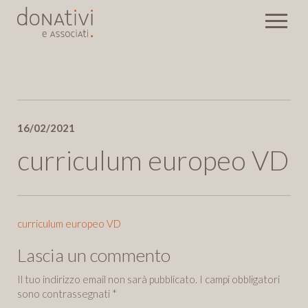
Rassegna stampa
16/02/2021
Eventi
Newsletter
curriculum europeo VD
Invia
curriculum europeo VD
Lascia un commento
Il tuo indirizzo email non sarà pubblicato.
I campi obbligatori
sono contrassegnati
*