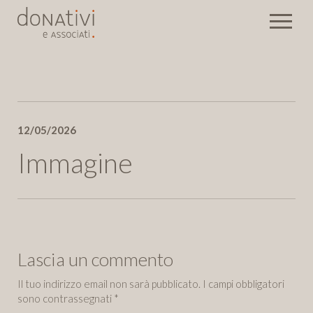
Rassegna stampa
12/05/2026
Eventi
Newsletter
Immagine
Invia
Lascia un commento
Il tuo indirizzo email non sarà pubblicato.
I campi obbligatori
sono contrassegnati
*