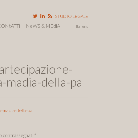
STUDIO LEGALE
CONtATTi
NeWS & MEdiA
ita
eng
partecipazione-
a-madia-della-pa
a-madia-della-pa
no contrassegnati
*