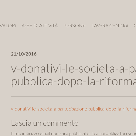
VALORi
ArEE Di ATTiViTÀ
PeRSONe
LAVoRA CoN Noi
21/10/2016
v-donativi-le-societa-a-
pubblica-dopo-la-riform
v-donativi-le-societa-a-partecipazione-pubblica-dopo-la-riform
Lascia un commento
Il tuo indirizzo email non sarà pubblicato.
I campi obbligatori so