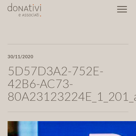
Rassegna stampa
30/11/2020
Eventi
Newsletter
5D57D3A2-752E-
42B6-AC73-
Invia
80A23123224E_1_201_