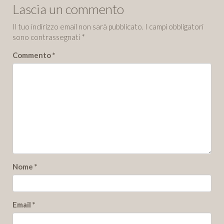
Lascia un commento
Il tuo indirizzo email non sarà pubblicato.
I campi obbligatori
sono contrassegnati
*
Commento
*
Nome
*
Email
*