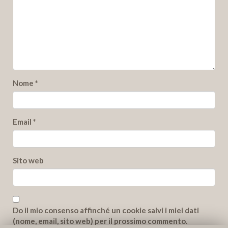
Nome
*
Email
*
Sito web
Do il mio consenso affinché un cookie salvi i miei dati
(nome, email, sito web) per il prossimo commento.