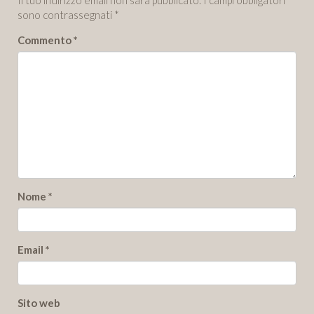
sono contrassegnati
*
Commento
*
Nome
*
Email
*
Sito web