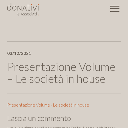
Rassegna stampa
03/12/2021
Eventi
Newsletter
Presentazione Volume
– Le società in house
Invia
Presentazione Volume - Le società in house
Lascia un commento
Il tuo indirizzo email non sarà pubblicato.
I campi obbligatori