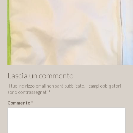
Lascia un commento
Il tuo indirizzo email non sarà pubblicato.
I campi obbligatori
sono contrassegnati
*
Commento
*