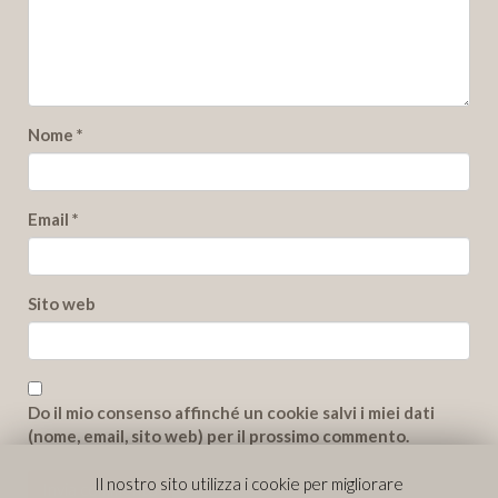
Nome
*
Email
*
Sito web
Do il mio consenso affinché un cookie salvi i miei dati
(nome, email, sito web) per il prossimo commento.
Il nostro sito utilizza i cookie per migliorare